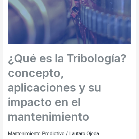
aplicaciones
y
su
impacto
en
el
¿Qué es la Tribología?
mantenimiento
concepto,
aplicaciones y su
impacto en el
mantenimiento
Mantenimiento Predictivo
/
Lautaro Ojeda