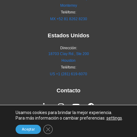
Monterrey
Teléfono:
MX
+52 81 8262 8230
Estados Unidos
Dirección:
18703 Clay Rd., Ste 200
Houston
Teléfono:
US +1 (281) 619-6070
Contacto
Linkedin-
Instagram
Youtube
Facebook
in
Usamos cookies para brindar la mejor experiencia.
Para más información o cambiar preferencias:
settings
.
Política de seguridad de la información
Close GDPR Cookie Banner
Aceptar
Terms of Service