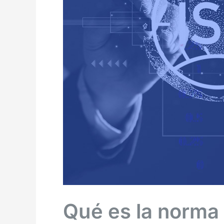
y
por
qué
importa
en
análisis
de
vibraciones
Qué es la norma 