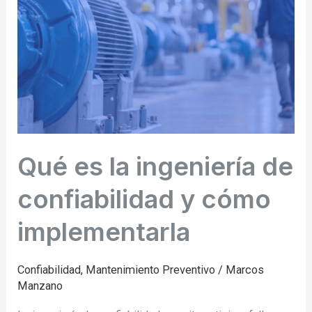
ingeniería
de
confiabilidad
y
cómo
implementarla
Qué es la ingeniería de
confiabilidad y cómo
implementarla
Confiabilidad
,
Mantenimiento Preventivo
/
Marcos
Manzano