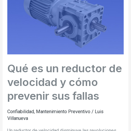
reductor
de
velocidad
y
cómo
prevenir
sus
fallas
Qué es un reductor de
velocidad y cómo
prevenir sus fallas
Confiabilidad
,
Mantenimiento Preventivo
/
Luis
Villanueva
Un reductor de velocidad disminuye las revoluciones