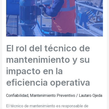
mantenimiento
y
su
impacto
en
la
El rol del técnico de
eficiencia
mantenimiento y su
operativa
impacto en la
eficiencia operativa
Confiabilidad
,
Mantenimiento Preventivo
/
Lautaro Ojeda
El técnico de mantenimiento es responsable de