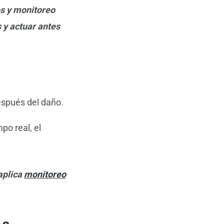
es y monitoreo
 y actuar antes
después del daño.
po real, el
aplica
monitoreo