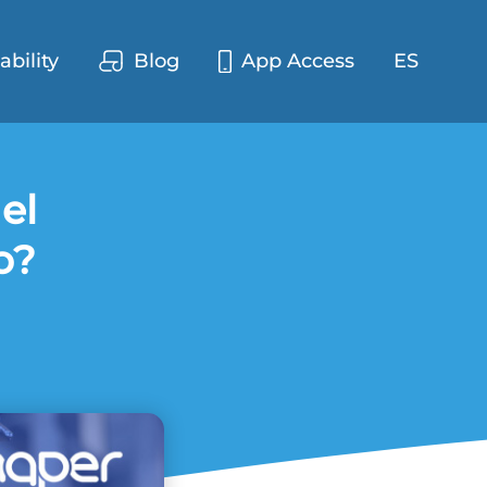
ability
Blog
App Access
ES
el
o?