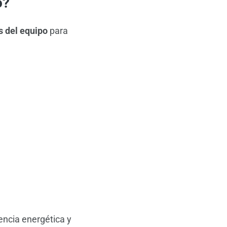
o?
s del equipo
para
encia energética y