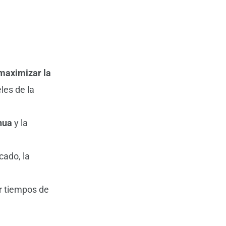
maximizar la
les de la
nua
y la
cado, la
ir tiempos de