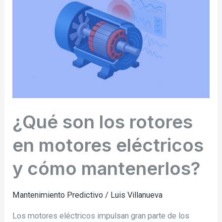
rotores
en
motores
eléctricos
y
cómo
mantenerlos?
¿Qué son los rotores
en motores eléctricos
y cómo mantenerlos?
Mantenimiento Predictivo
/
Luis Villanueva
Los motores eléctricos impulsan gran parte de los