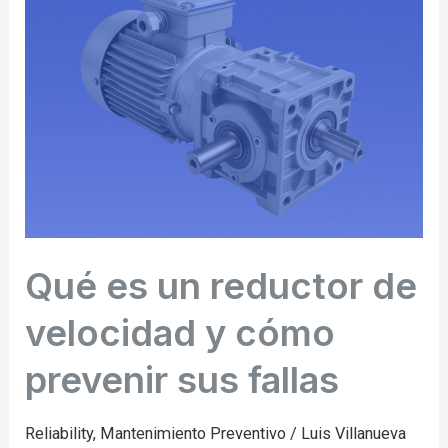
un
reductor
de
velocidad
y
cómo
prevenir
sus
fallas
Qué es un reductor de
velocidad y cómo
prevenir sus fallas
Reliability
,
Mantenimiento Preventivo
/
Luis Villanueva