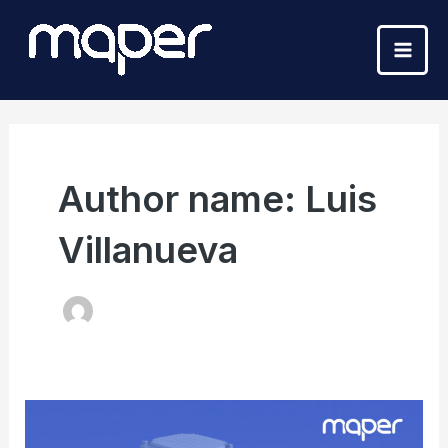
Ir
Mai
al
Men
contenido
Author name: Luis
Villanueva
Qué
es