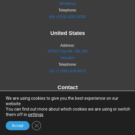
Monterrey
Telephone:
MX
+52 81 8262 8230
United States
Address:
18703 Clay Rd., Ste 200
Houston
Telephone:
US +1 (281) 619-6070
Contact
Linkedin-
Instagram
Youtube
Facebook
We are using cookies to give you the best experience on our
website.
in
You can find out more about which cookies we are using or switch
them off in
settings
.
Information Security Policies
Close GDPR Cookie Banner
Accept
Terms of Service