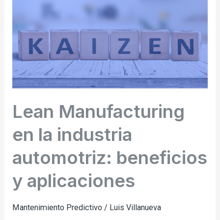
industria
automotriz:
beneficios
y
aplicaciones
Lean Manufacturing
en la industria
automotriz: beneficios
y aplicaciones
Mantenimiento Predictivo
/
Luis Villanueva